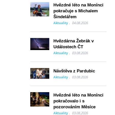
Hvězdné léto na Monínci
pokračuje s Michalem
Šindelářem
Aktuality
04.08.2026
Hvězdárna Žebrák v
Událostech ČT
Aktuality
03.08.2026
Návštěva z Pardubic
Aktuality
03.08.2026
Hvězdné léto na Monínci
pokračovalo i s
pozorováním Měsíce
Aktuality
03.08.2026