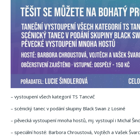
– vystoupení všech kategorií TS Tancvič
– scénický tanec v podání skupiny Black Swan z Losiné
– pěvecká vystoupení mnoha hostů, mj. vystoupí i Michal Šin
– speciální hosté: Barbora Chroustová, Vojtěch a Vašek Švarco