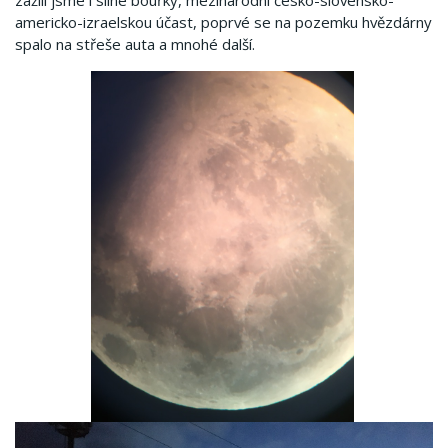
zažili jsme i silné bouřky, mezinárodní česko-slovensko-
americko-izraelskou účast, poprvé se na pozemku hvězdárny
spalo na střeše auta a mnohé další.