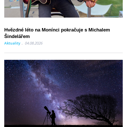
Hvězdné léto na Monínci pokračuje s Michalem
Šindelářem
Aktuality
04.08.2026