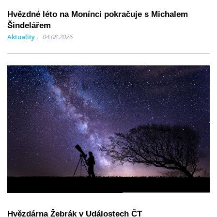
Hvězdné léto na Monínci pokračuje s Michalem
Šindelářem
Aktuality
04.08.2026
Hvězdárna Žebrák v Událostech ČT