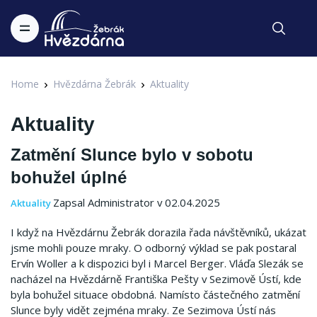
Home
Hvězdárna Žebrák
Aktuality
Aktuality
Zatmění Slunce bylo v sobotu
bohužel úplné
Zapsal Administrator v 02.04.2025
Aktuality
I když na Hvězdárnu Žebrák dorazila řada návštěvníků, ukázat
jsme mohli pouze mraky. O odborný výklad se pak postaral
Ervín Woller a k dispozici byl i Marcel Berger. Vláďa Slezák se
nacházel na Hvězdárně Františka Pešty v Sezimově Ústí, kde
byla bohužel situace obdobná. Namísto částečného zatmění
Slunce byly vidět zejména mraky. Ze Sezimova Ústí nás