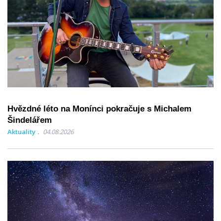
Hvězdné léto na Monínci pokračuje s Michalem
Šindelářem
Aktuality
04.08.2026