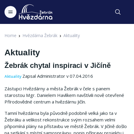
Home
Hvězdárna Žebrák
Aktuality
Aktuality
Žebrák chytal inspiraci v Jičíně
Zapsal Administrator v 07.04.2016
Aktuality
Zástupci Hvězdárny a města Žebrák v čele s panem
starostou Mgr. Danielem Havlíkem navštívili nově otevřené
Přírodovědné centrum a hvězdárnu Jičín.
Tamní hvězdárna byla původně podobně velká jako ta v
Žebráku a velikost rekonstrukce svým rozsahem velmi
připomíná plány na přístavbu ve městě Žebrák. V Jičíně došlo
na setkání s místní samosprávou, popis přípravy projektu i