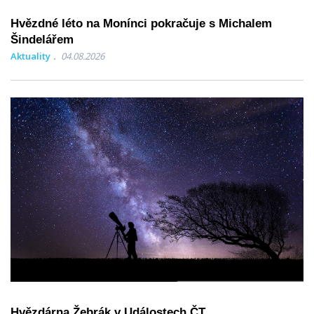
Hvězdné léto na Monínci pokračuje s Michalem
Šindelářem
Aktuality
04.08.2026
Hvězdárna Žebrák v Událostech ČT