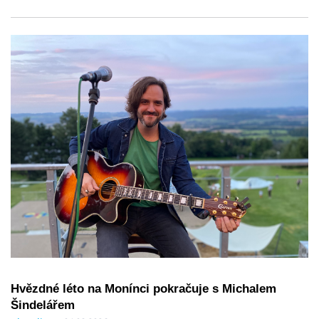
Hvězdné léto na Monínci pokračuje s Michalem
Šindelářem