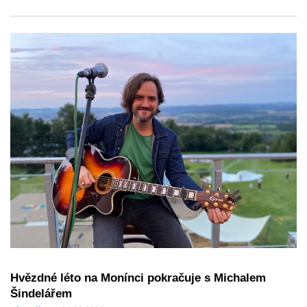
Hvězdné léto na Monínci pokračuje s Michalem
Šindelářem