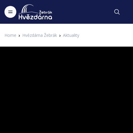
Home
Hvězdárna Žebrák
Aktuality
Aktuality
Zrcadlo kosmu Antonína Bečváře
Zapsal Administrator v 17.06.2022
Aktuality
Antonín Bečvář. Významný československý astronom bude
tématem dalšího vydání seriálu V záři hvězd. Hovořit o něm
budou RNDr. Jiří Grygar, CSc. a Ing. Stěpán Kovář, Ph.D.
Představíme vám nově vydanou knihu Zrcadlo kosmu a malou
observatoř v Brandýse nad Labem. Více v neděli v 9:00.
Antonín Bečvář byl významným československým
astronomem světového významu. Zasloužil se o vybudování