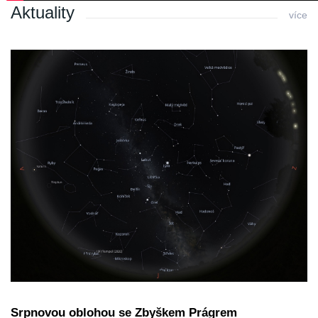
Aktuality
více
Srpnovou oblohou se Zbyškem Prágrem