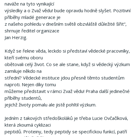
naváže na tyto vynikající
výsledky a o Zvaž vědu! bude opravdu hodně slyšet. Pozitivní
příběhy mladé generace je
z našeho pohledu v dnešním světě obzvláště důležité šířit“,
shrnuje ředitel organizace
Jan Herzig.
Když se řekne věda, leckdo si představí vědecké pracovníky,
kteří svému oboru
obětovali celý život. Co se ale stane, když si vědecký výzkum
zamiluje někdo na
střední? Vědecké instituce jdou přesně těmto studentům
naproti. Nejen díky tomu
můžeme představit v rámci Zvaž vědu! Praha další jedinečné
příběhy studentů,
jejichž životy pomalu ale jistě pohltil výzkum.
Jedním z takových středoškoláků je třeba Lucie Ovčačíková,
která zkoumá cyklizaci
peptidů. Proteiny, tedy peptidy se specifickou funkcí, patří