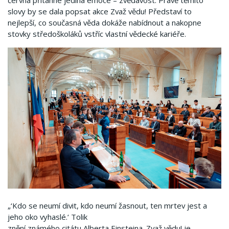
června přitáhne jediná emoce – zvědavost. Právě těmito
slovy by se dala popsat akce Zvaž vědu! Představí to
nejlepší, co současná věda dokáže nabídnout a nakopne
stovky středoškoláků vstříc vlastní vědecké kariéře.
„‘Kdo se neumí divit, kdo neumí žasnout, ten mrtev jest a
jeho oko vyhaslé.‘ Tolik
znění známého citátu Alberta Einsteina. Zvaž vědu! je