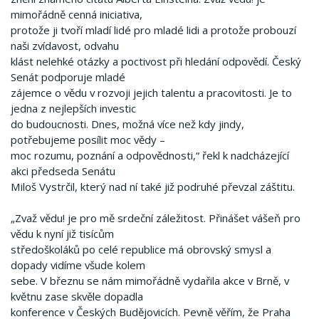
mimořádně cenná iniciativa,
protože ji tvoří mladí lidé pro mladé lidi a protože probouzí
naši zvídavost, odvahu
klást nelehké otázky a poctivost při hledání odpovědí. Český
Senát podporuje mladé
zájemce o vědu v rozvoji jejich talentu a pracovitosti. Je to
jedna z nejlepších investic
do budoucnosti. Dnes, možná více než kdy jindy,
potřebujeme posílit moc vědy –
moc rozumu, poznání a odpovědnosti,“ řekl k nadcházející
akci předseda Senátu
Miloš Vystrčil, který nad ní také již podruhé převzal záštitu.
„Zvaž vědu! je pro mě srdeční záležitost. Přinášet vášeň pro
vědu k nyní již tisícům
středoškoláků po celé republice má obrovský smysl a
dopady vidíme všude kolem
sebe. V březnu se nám mimořádně vydařila akce v Brně, v
květnu zase skvěle dopadla
konference v Českých Budějovicích. Pevně věřím, že Praha