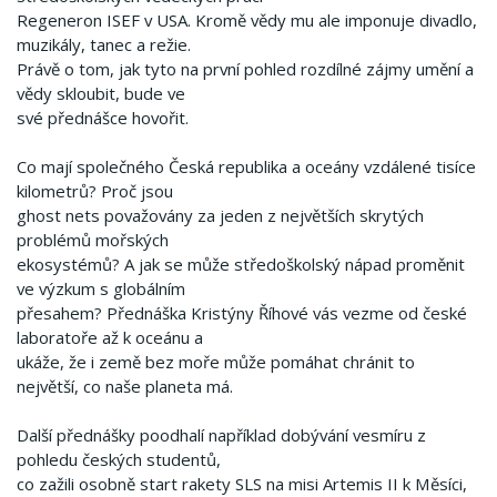
Regeneron ISEF v USA. Kromě vědy mu ale imponuje divadlo,
muzikály, tanec a režie.
Právě o tom, jak tyto na první pohled rozdílné zájmy umění a
vědy skloubit, bude ve
své přednášce hovořit.
Co mají společného Česká republika a oceány vzdálené tisíce
kilometrů? Proč jsou
ghost nets považovány za jeden z největších skrytých
problémů mořských
ekosystémů? A jak se může středoškolský nápad proměnit
ve výzkum s globálním
přesahem? Přednáška Kristýny Říhové vás vezme od české
laboratoře až k oceánu a
ukáže, že i země bez moře může pomáhat chránit to
největší, co naše planeta má.
Další přednášky poodhalí například dobývání vesmíru z
pohledu českých studentů,
co zažili osobně start rakety SLS na misi Artemis II k Měsíci,