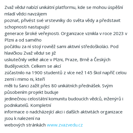
Zvaž vědu! nabízí unikátní platformu, kde se mohou úspěšní
mladí vědci navzájem
poznat, přivést své vrstevníky do světa vědy a představit
schopnosti nastupující
generace široké veřejnosti. Organizace vznikla v roce 2023 v
Plzni a od samého
počátku za ní stojí rovněž sami aktivní středoškoláci. Pod
hlavičkou Zvaž vědu! se již
uskutečnily velké akce v Plzni, Praze, Brně a Českých
Budějovicích. Celkem se akcí
zúčastnilo na 1900 studentů z více než 145 škol napříč celou
zemí i mimo ni, kteří
měli tu šanci zažít přes 80 unikátních přednášek. Svým
působením projekt buduje
jedinečnou celostátní komunitu budoucích vědců, inženýrů i
podnikatelů. Kompletní
informace o nadcházející akci i dalších aktivitách organizace
jsou k nalezení na
webových stránkách
www.zvazvedu.cz