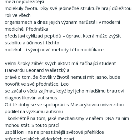
mezi nejdůležitější
molekuly života. Díky své jedinečné struktuře hrají důležitou
roli ve všech
organismech a dnes jejich význam narůstá i v moderní
medicíně. Přednáška
představí cyklizaci peptidů – úpravu, která může zvýšit
stabilitu a účinnost těchto
molekul – i vývoj nové metody této modifikace.
Velmi široký záběr svých aktivit má začínající student
Harvardu Leonard Walletzký a
právě o tom, že člověk v životě nemusí mít jasno, bude
hovořit ve své přednášce. Leo
se začal o vědu zajímat, když byl jeho mladšímu bratrovi
diagnostikován autismus.
Od té doby se ve spolupráci s Masarykovou univerzitou
podílel na výzkumu autismu
- konkrétně na tom, jaké mechanismy v našem DNA za ním
mohou stát. S touto prací
uspěl loni i na nejprestižnější světové přehlídce
středoškolských vědeckých prací