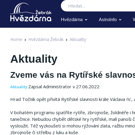
Hledat
Hvězdárna
AstroInfo
Home
Hvězdárna Žebrák
Aktuality
Aktuality
Zveme vás na Rytířské slavnos
Zapsal Administrator v 27.06.2022
Aktuality
Hrad Točník opět přivítá Rytířské slavnosti krále Václava IV.
V bohatém programu spatříte rytíře, zbrojnoše, žoldnéře i husit
tanečnice. Nebudou chybět dětské hry rytířské, malí panoši č
vysloužit. Též vyzkoušeti si mohou rýžování zlata, ražbu min
zbrojnoše či střelbu z luku a kuše.