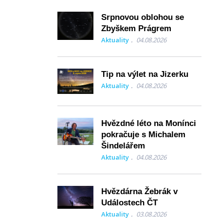
Srpnovou oblohou se
Zbyškem Prágrem
Aktuality
04.08.2026
Tip na výlet na Jizerku
Aktuality
04.08.2026
Hvězdné léto na Monínci
pokračuje s Michalem
Šindelářem
Aktuality
04.08.2026
Hvězdárna Žebrák v
Událostech ČT
Aktuality
03.08.2026