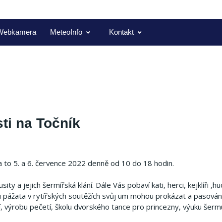
Webkamera
MeteoInfo
Kontakt
ti na Točník
, a to 5. a 6. července 2022 denně od 10 do 18 hodin.
y a jejich šermířská klání. Dále Vás pobaví kati, herci, kejklíři ,hu
i pážata v rytířských soutěžích svůj um mohou prokázat a pasování 
cí, výrobu pečetí, školu dvorského tance pro princezny, výuku šer