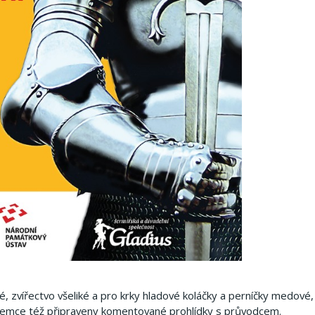
é, zvířectvo všeliké a pro krky hladové koláčky a perníčky medové, 
zájemce též připraveny komentované prohlídky s průvodcem.