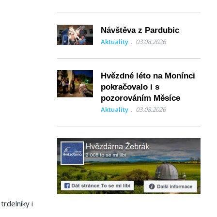
Návštěva z Pardubic
Aktuality
03.08.2026
Hvězdné léto na Monínci
pokračovalo i s
pozorováním Měsíce
Aktuality
03.08.2026
trdelníky i