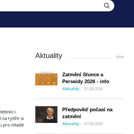
Aktuality
více
Zatmění Slunce a
Perseidy 2026 - info
Aktuality
07.08.2026
Předpověď počasí na
debníci i
zatmění
na rytíře si
Aktuality
07.08.2026
mu pro mladé