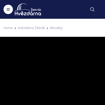
Home
Hvězdárna Žebrák
Aktuality
Aktuality
Astronomie na Spořilově s Pavlem
Suchanem
Zapsal Administrator v 04.02.2021
Aktuality
Tentokrát jsme se vydali na pražský Spořilov, kde sídlí
Astronomický ústav Akademie věd České republiky. Co tady
zkoumají profesionální astronomové, když je nebe v našem
hlavním městě tolik přesvětlené? To nám prozradí Pavel
Suchan.