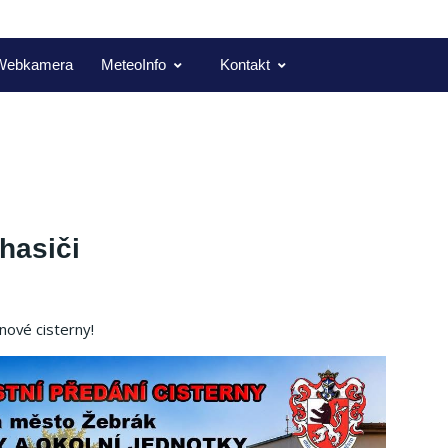
Webkamera
MeteoInfo
Kontakt
hasiči
nové cisterny!