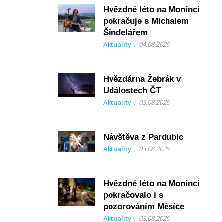
Hvězdné léto na Monínci
pokračuje s Michalem
Šindelářem
Aktuality
04.08.2026
Hvězdárna Žebrák v
Událostech ČT
Aktuality
03.08.2026
Návštěva z Pardubic
Aktuality
03.08.2026
Hvězdné léto na Monínci
pokračovalo i s
pozorováním Měsíce
Aktuality
03.08.2026