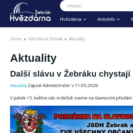
Hledat
Hvězdárna
AstroInfo
Home
Hvězdárna Žebrák
Aktuality
Aktuality
Další slávu v Žebráku chystají 
Zapsal Administrator v 11.05.2026
Aktuality
V pátek 15. května vás srdečně zveme na slavnostní předání 