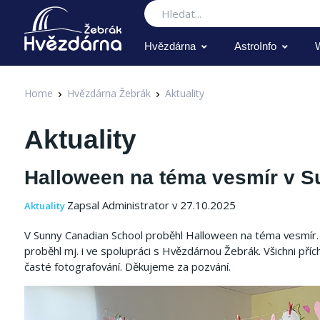
Hledat
Hvězdárna
AstroInfo
Home
Hvězdárna Žebrák
Aktuality
Aktuality
Halloween na téma vesmír v 
Zapsal Administrator v 27.10.2025
Aktuality
V Sunny Canadian School proběhl Halloween na téma vesmír. 
proběhl mj. i ve spolupráci s Hvězdárnou Žebrák. Všichni př
časté fotografování. Děkujeme za pozvání.