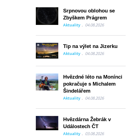
Srpnovou oblohou se
Zbyškem Prágrem
Aktuality
04.08.2026
Tip na výlet na Jizerku
Aktuality
04.08.2026
Hvězdné léto na Monínci
pokračuje s Michalem
Šindelářem
Aktuality
04.08.2026
Hvězdárna Žebrák v
Událostech ČT
Aktuality
03.08.2026