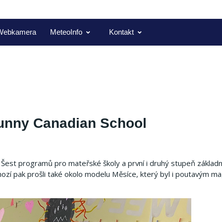
Webkamera
MeteoInfo
Kontakt
Sunny Canadian School
Šest programů pro mateřské školy a první i druhý stupeň základní
íchozí pak prošli také okolo modelu Měsíce, který byl i poutavým 