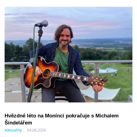
Hvězdné léto na Monínci pokračuje s Michalem
Šindelářem
Aktuality
04.08.2026