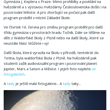
Gymnázia J. Keplera v Praze. Mimo prohlídky a povídání na
hvězdárně a s výstavou Hvězdárny Československa došlo i na
pozorování Měsíce. A pro zhoršující se počasí pak další
pragram proběhl v místní Základní škole.
Ve čtvrtek 16. června pro změnu program proběhl pro další
třídu gymnázia v prostorách hradu Točník. Dále se těšíme na
děti z Waldorfské školy z Plzně nebo na další školy, které se
neustále hlásí. Můžete i vy!
Další škola, která vyrazila na školu v přírodě, tentokrát do
Tetína, byla waldorfská škola z Plzně. Na hvězdárně pak
studenti zažili audiovizuální program i pozorování planet
Jupiter, Mars a Saturn a Měsíce. I jejich foto najdete
ve
fotogaleriích
.
A
tady
je ještě malá fotogalerie... A
tady
taky...