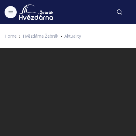
Home
Hvězdárna Žebrák
Aktuality
Aktuality
Hvězdárna Žebrák oslavila výročí
založení akcí SLUNOVRAT 65
Zapsal Administrator v 24.06.2019
Aktuality
Hvězdárna Žebrák byla podle kopie dochovaného dokumentu
zazděného v pilíři hlavního dalekohledu založena v roce 1954.
U příležitosti slunovratu proto uspořádala vyjímečnou akci
pod názvem SLUNOVRAT 65 v pátek 21. června 2019 v čase
17 - 22 hodin.