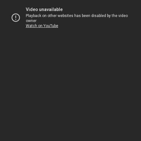
uvedl specifickou formu fotografování pomocí solarografické
kamery. Následoval workshop solarografie, při kterém si
návštěvníci vyrobili a odnesli vlastní solarografické kamery.
Jedna z nich byla umístěna přímo na budově muzea, několik
pak na hvězdárně. Jaký bude výsledek snažení, to se dozvíme
na podzim.