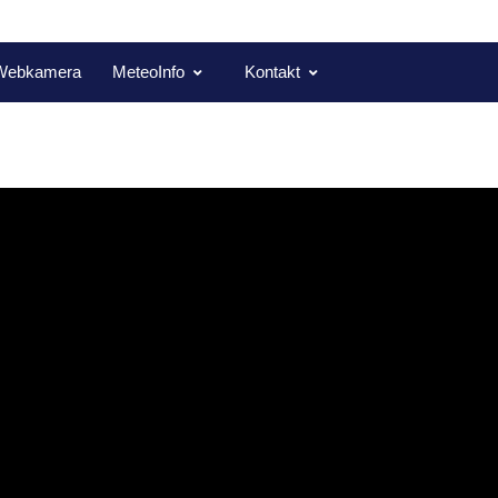
Webkamera
MeteoInfo
Kontakt
ý prezentační systém
 vznikl ve spolupráci s Cowárnou Příbram. Díky V. Keberdleovi za