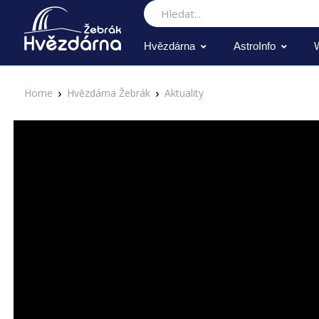
Hledat
Hvězdárna
AstroInfo
Home
Hvězdárna Žebrák
Aktuality
Aktuality
Hvězdárna Žebrák testuje nov
Zapsal Administrator v 02.12.2020
Aktuality
Nový prezentační systém Hvězdárny Žebrák, tzv. videolooper,