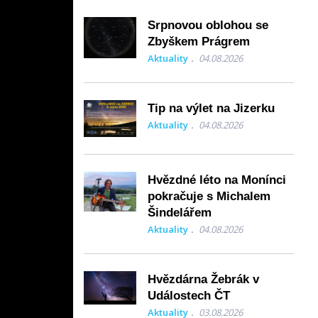
Srpnovou oblohou se
Zbyškem Prágrem
Aktuality
04.08.2026
Tip na výlet na Jizerku
Aktuality
04.08.2026
Hvězdné léto na Monínci
pokračuje s Michalem
Šindelářem
Aktuality
04.08.2026
Hvězdárna Žebrák v
Událostech ČT
Aktuality
03.08.2026