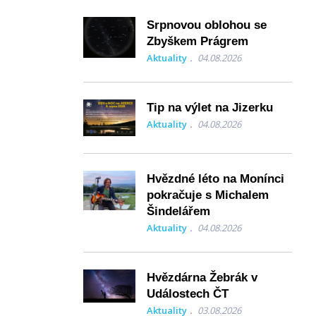
Srpnovou oblohou se
Zbyškem Prágrem
Aktuality
04.08.2026
Tip na výlet na Jizerku
Aktuality
04.08.2026
Hvězdné léto na Monínci
pokračuje s Michalem
Šindelářem
Aktuality
04.08.2026
Hvězdárna Žebrák v
Událostech ČT
Aktuality
03.08.2026