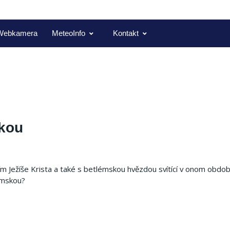
Webkamera
MeteoInfo
Kontakt
skou
m Ježíše Krista a také s betlémskou hvězdou svítící v onom období
émskou?