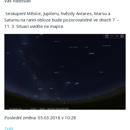
Vás Radoslav
Seskupení Měsíce, Jupiteru, hvězdy Antares, Marsu a
Saturnu na ranní obloze bude pozorovatelné ve dnech 7. –
11. 3. Situaci uvidíte na mapce.
Poslední změna: 05.03.2018 v 10:28
Zpět