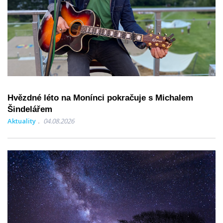
Hvězdné léto na Monínci pokračuje s Michalem
Šindelářem
Aktuality
04.08.2026