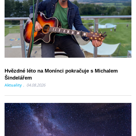
Hvězdné léto na Monínci pokračuje s Michalem
Šindelářem
Aktuality
04.08.2026