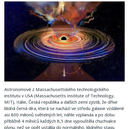
Astronomové z Massachusettského technologického
institutu v USA (Massachusetts Institute of Technology,
MIT), Itálie, Česká republika a dalších zemí zjistili, že dříve
klidná černá díra, která se nachází ve středu galaxie vzdálené
asi 800 milionů světelných let, náhle vzplanula a po dobu
přibližně 4 měsíců každých 8,5 dne vypouštěla ​​chuchvalce
plynu, než se opět ustálila do normálního, klidného stavu.