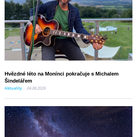
Hvězdné léto na Monínci pokračuje s Michalem
Šindelářem
Aktuality
04.08.2026