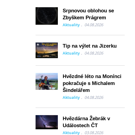
Srpnovou oblohou se
Zbyškem Prágrem
Aktuality
04.08.2026
Tip na výlet na Jizerku
Aktuality
04.08.2026
Hvězdné léto na Monínci
pokračuje s Michalem
Šindelářem
Aktuality
04.08.2026
Hvězdárna Žebrák v
Událostech ČT
Aktuality
03.08.2026