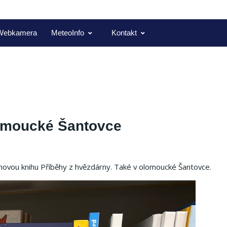
Webkamera
MeteoInfo
Kontakt
lomoucké Šantovce
 novou knihu Příběhy z hvězdárny. Také v olomoucké Šantovce.