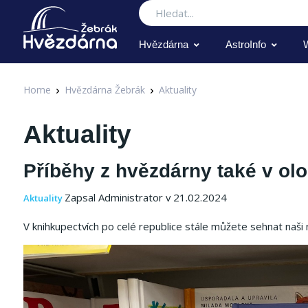
Hledat
Hvězdárna
AstroInfo
Home
Hvězdárna Žebrák
Aktuality
Aktuality
Příběhy z hvězdárny také v o
Zapsal Administrator v 21.02.2024
Aktuality
V knihkupectvích po celé republice stále můžete sehnat naši