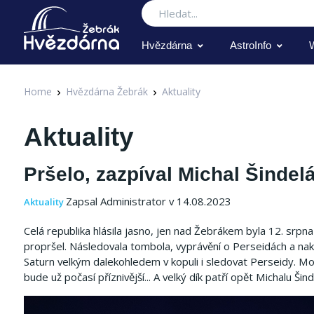
Hledat
Hvězdárna
AstroInfo
Home
Hvězdárna Žebrák
Aktuality
Aktuality
Pršelo, zazpíval Michal Šindel
Zapsal Administrator v 14.08.2023
Aktuality
Celá republika hlásila jasno, jen nad Žebrákem byla 12. srpn
propršel.
Následovala tombola, vyprávění o Perseidách a nak
Saturn velkým dalekohledem v kopuli i sledovat Perseidy.
Moc
bude už počasí příznivější... A velký dík patří opět Michalu Š