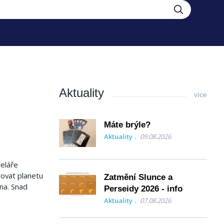
Aktuality
více
Máte brýle?
Aktuality
09.08.2026
deláře
rovat planetu
Zatmění Slunce a
ina.
Snad
Perseidy 2026 - info
Aktuality
07.08.2026