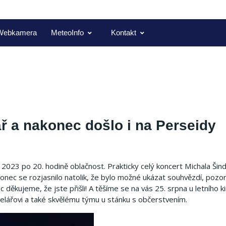
Webkamera
MeteoInfo
Kontakt
ář a nakonec došlo i na Perseidy
a 2023 po 20. hodině oblačnost.
Prakticky celý koncert Michala Šin
onec se rozjasnilo natolik, že bylo možné ukázat souhvězdí, pozo
 děkujeme, že jste přišli!
A těšíme se na vás 25. srpna u letního k
indelářovi a také skvělému týmu u stánku s občerstvením.