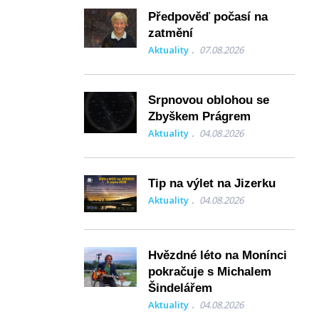
Předpověď počasí na
zatmění
Aktuality
07.08.2026
Srpnovou oblohou se
Zbyškem Prágrem
Aktuality
04.08.2026
Tip na výlet na Jizerku
Aktuality
04.08.2026
Hvězdné léto na Monínci
pokračuje s Michalem
Šindelářem
Aktuality
04.08.2026