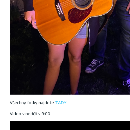
Všechny fotky najdete
TADY
.
Video v neděli v 9:00