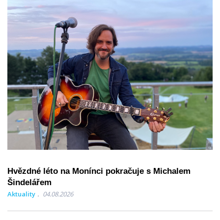
Hvězdné léto na Monínci pokračuje s Michalem
Šindelářem
Aktuality
04.08.2026