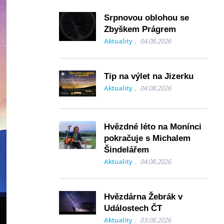
Srpnovou oblohou se
Zbyškem Prágrem
Aktuality
04.08.2026
Tip na výlet na Jizerku
Aktuality
04.08.2026
Hvězdné léto na Monínci
pokračuje s Michalem
Šindelářem
Aktuality
04.08.2026
Hvězdárna Žebrák v
Událostech ČT
Aktuality
03.08.2026