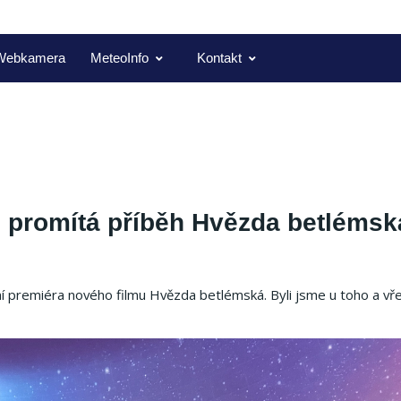
Webkamera
MeteoInfo
Kontakt
ě promítá příběh Hvězda betlémsk
ní premiéra nového filmu Hvězda betlémská. Byli jsme u toho a vř