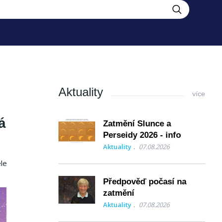
Aktuality
více
á
Zatmění Slunce a
Perseidy 2026 - info
Aktuality
07.08.2026
ele
Předpověď počasí na
zatmění
Aktuality
07.08.2026