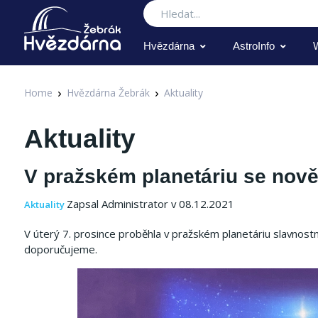
Hledat
Hvězdárna
AstroInfo
Home
Hvězdárna Žebrák
Aktuality
Aktuality
V pražském planetáriu se nov
Zapsal Administrator v 08.12.2021
Aktuality
V úterý 7. prosince proběhla v pražském planetáriu slavnost
doporučujeme.