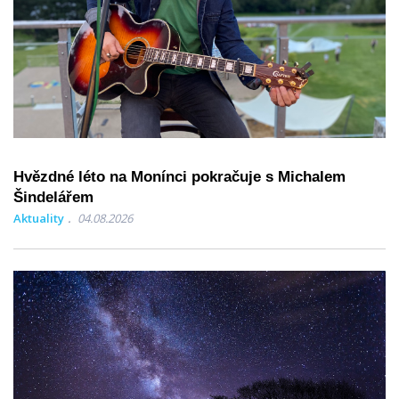
Hvězdné léto na Monínci pokračuje s Michalem
Šindelářem
Aktuality
04.08.2026