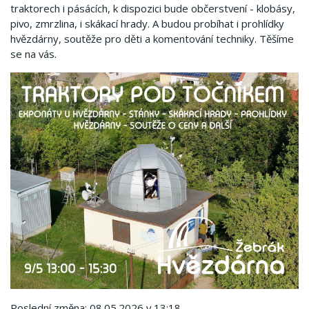
traktorech i pásácích, k dispozici bude občerstvení - klobásy,
pivo, zmrzlina, i skákací hrady. A budou probíhat i prohlídky
hvězdárny, soutěže pro děti a komentování techniky. Těšíme
se na vás.
Poslední změna: 08.05.2026 v 13:18