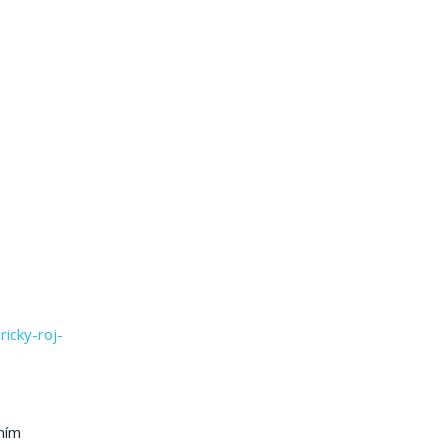
icky-roj-
ním