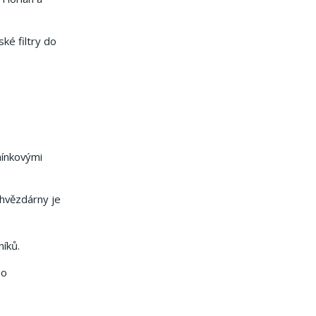
ké filtry do
mínkovými
 hvězdárny je
níků.
 o