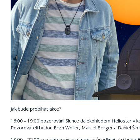
Jak bude probíhat akce?
16:00 - 19:00 pozorování Slunce dalekohledem Heliostar v ko
Pozorovateli budou Ervín Woller, Marcel Berger a Daniel Ším
18:00 - 22:00 komentovaný program: průvodkyní akcí bude Ba