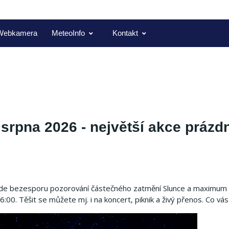
Webkamera
MeteoInfo
Kontakt
srpna 2026 - největší akce prázd
 bude bezesporu pozorování částečného zatmění Slunce a maximum
00. Těšit se můžete mj. i na koncert, piknik a živý přenos. Co vás