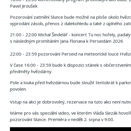
Pavel Jiroušek
Pozorování zatmění Slunce bude možné na ploše okolo hvězdár
vyprodání zásob, přenos z dalekohledu a také z úplného za
21:00 - 22:00 Michal Šindelář - koncert Tu noc hořely, padal
s následným promítáním Jana Floriana k Perseidám 2026
22:00 - 23:59 pozorování Perseid na meteorické louce Hvěz
V čase 16:00 - 23:59 bude k dispozici stánek s občerstvením
předměty hvězdárny.
Pole a louka před hvězdárnou bude sloužit tentokrát k parkov
povolen.
Vstup na akci je dobrovolný, rezervace na tuto akci není nut
Máme pro vás speciální video, ve kterém Vláďa Slezák hovoří
pozorování Slunce. Premiéra v neděli 2. srpna v 9:00.