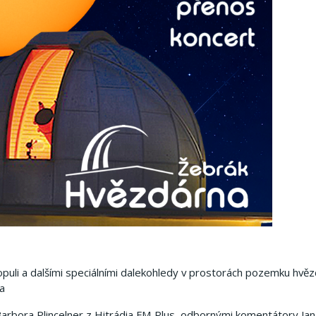
puli a dalšími speciálními dalekohledy v prostorách pozemku hvěz
a
rbora Plincelner z Hitrádia FM Plus, odbornými komentátory Jan 