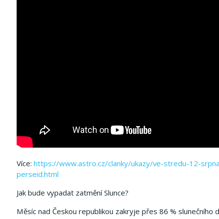
Více:
https://www.astro.cz/clanky/ukazy/ve-stredu-12-srpn
perseid.html
Jak bude vypadat zatmění Slunce?
Měsíc nad Českou republikou zakryje přes 86 % slunečního d