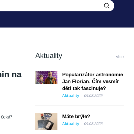
Aktuality
více
nin na
Popularizátor astronomie
Jan Florian. Čím vesmír
děti tak fascinuje?
Aktuality
09.08.2026
 čeká?
Máte brýle?
Aktuality
09.08.2026