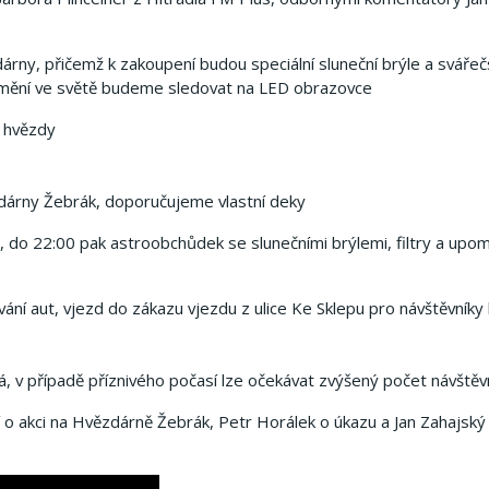
ny, přičemž k zakoupení budou speciální sluneční brýle a svářečs
tmění ve světě budeme sledovat na LED obrazovce
y hvězdy
dárny Žebrák, doporučujeme vlastní deky
, do 22:00 pak astroobchůdek se slunečními brýlemi, filtry a upo
ání aut, vjezd do zákazu vjezdu z ulice Ke Sklepu pro návštěvníky
ná, v případě příznivého počasí lze očekávat zvýšený počet návštěv
 o akci na Hvězdárně Žebrák, Petr Horálek o úkazu a Jan Zahajský