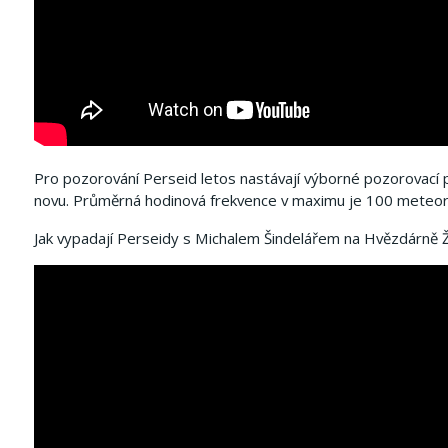
Pro pozorování Perseid letos nastávají výborné pozorovací p
novu. Průměrná hodinová frekvence v maximu je 100 meteo
Jak vypadají Perseidy s Michalem Šindelářem na Hvězdárně 