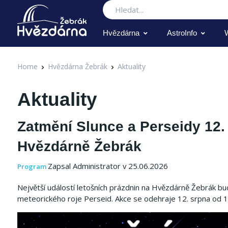
Hledat
Hvězdárna
AstroInfo
Home
Hvězdárna Žebrák
Aktuality
Aktuality
Zatmění Slunce a Perseidy 12. 
Hvězdárně Žebrák
Zapsal Administrator v 25.06.2026
Program
Největší událostí letošních prázdnin na Hvězdárně Žebrák
meteorického roje Perseid. Akce se odehraje 12. srpna od 16: