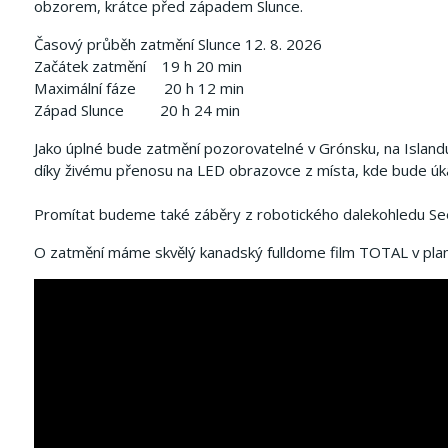
obzorem, krátce před západem Slunce.
Časový průběh zatmění Slunce 12. 8. 2026
Začátek zatmění 19 h 20 min
Maximální fáze 20 h 12 min
Západ Slunce 20 h 24 min
Jako úplné bude zatmění pozorovatelné v Grónsku, na Islandu a
díky živému přenosu na LED obrazovce z místa, kde bude úk
Promítat budeme také záběry z robotického dalekohledu See
O zatmění máme skvělý kanadský fulldome film TOTAL v plan